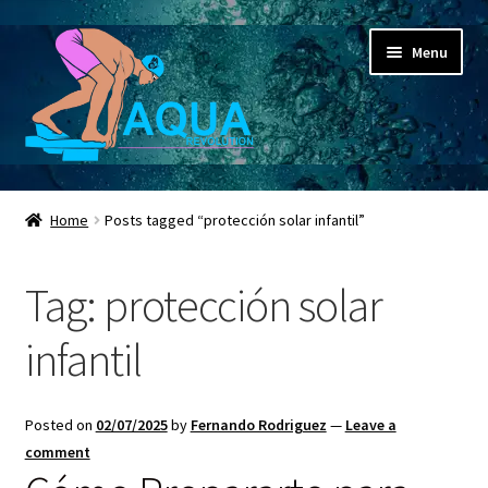
Skip
Skip
Menu
to
to
navigation
content
Expand
Aqua Revolution
child
Home
Posts tagged “protección solar infantil”
menu
Expand
Shop
child
Tag:
protección solar
menu
Espacio Educativo
infantil
Social Media
Expand
Contactanos ahora
Posted on
02/07/2025
by
Fernando Rodriguez
—
Leave a
child
comment
menu