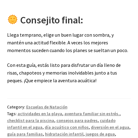
Consejito final:
Llega temprano, elige un buen lugar con sombra, y
mantén una actitud flexible. A veces los mejores
momentos suceden cuando los planes se sueltan un poco.
Con esta guía, estás listo para disfrutar un día lleno de
risas, chapoteos y memorias inolvidables junto a tus
peques. ¡Que empiece la aventura acuática!
Category:
Escuelas de Natación
Tags:
actividades en la playa
,
aventura familiar sin estrés.
,
checklist para la piscina
,
consejos para padres
,
cuidado
infantil en el agua
,
día acuático con niños
,
diversión en el agua
,
guía para familias
,
hidratación infantil
,
juegos de agua
,