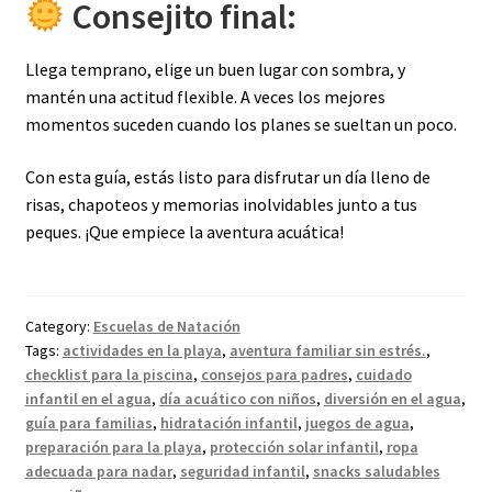
Consejito final:
Llega temprano, elige un buen lugar con sombra, y
mantén una actitud flexible. A veces los mejores
momentos suceden cuando los planes se sueltan un poco.
Con esta guía, estás listo para disfrutar un día lleno de
risas, chapoteos y memorias inolvidables junto a tus
peques. ¡Que empiece la aventura acuática!
Category:
Escuelas de Natación
Tags:
actividades en la playa
,
aventura familiar sin estrés.
,
checklist para la piscina
,
consejos para padres
,
cuidado
infantil en el agua
,
día acuático con niños
,
diversión en el agua
,
guía para familias
,
hidratación infantil
,
juegos de agua
,
preparación para la playa
,
protección solar infantil
,
ropa
adecuada para nadar
,
seguridad infantil
,
snacks saludables