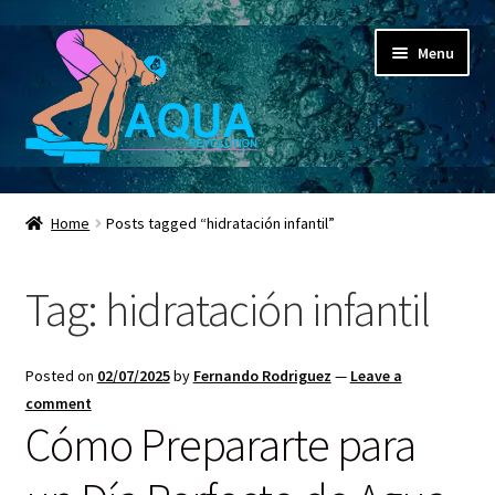
Skip
Skip
Menu
to
to
navigation
content
Expand
Aqua Revolution
child
Home
Posts tagged “hidratación infantil”
menu
Expand
Shop
child
Tag:
hidratación infantil
menu
Espacio Educativo
Social Media
Posted on
02/07/2025
by
Fernando Rodriguez
—
Leave a
comment
Expand
Contactanos ahora
Cómo Prepararte para
child
menu