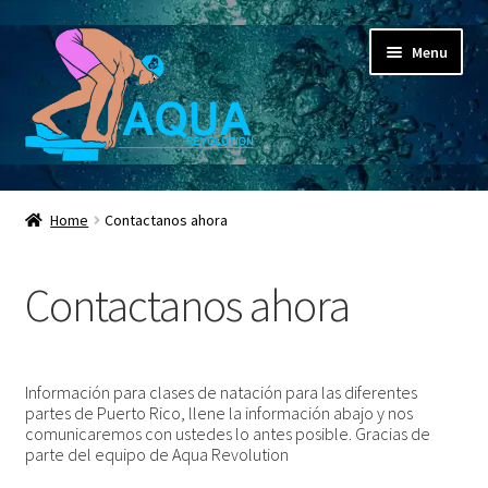
Skip
Skip
Menu
to
to
navigation
content
Expand
Aqua Revolution
child
Home
Contactanos ahora
menu
Expand
Shop
child
Contactanos ahora
menu
Espacio Educativo
Social Media
Información para clases de natación para las diferentes
partes de Puerto Rico, llene la información abajo y nos
Expand
Contactanos ahora
comunicaremos con ustedes lo antes posible. Gracias de
child
parte del equipo de Aqua Revolution
menu
Clases de natación