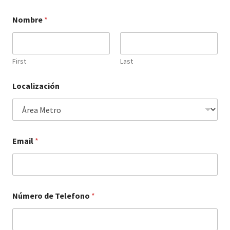
Nombre
*
Servicio al Cliente
Servicio de Salvavida
First
Last
Localización
Email
*
Número de Telefono
*