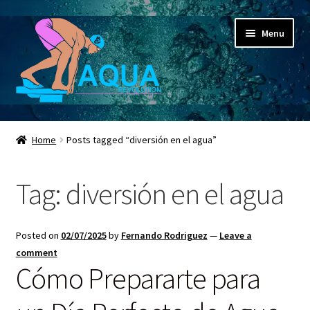
Skip
Skip
Menu
to
to
navigation
content
Expand
Aqua Revolution
child
Home
Posts tagged “diversión en el agua”
menu
Expand
Shop
child
Tag:
diversión en el agua
menu
Espacio Educativo
Social Media
Posted on
02/07/2025
by
Fernando Rodriguez
—
Leave a
comment
Expand
Contactanos ahora
Cómo Prepararte para
child
menu