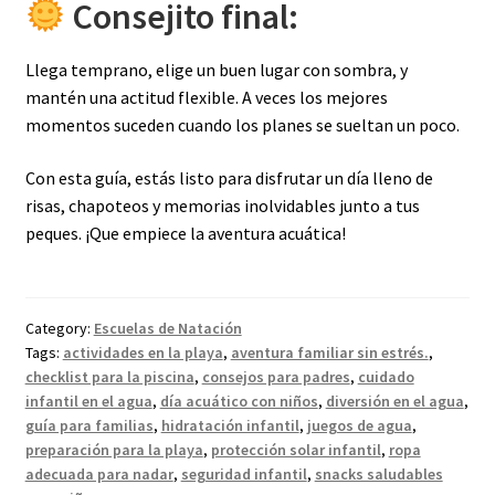
Consejito final:
Llega temprano, elige un buen lugar con sombra, y
mantén una actitud flexible. A veces los mejores
momentos suceden cuando los planes se sueltan un poco.
Con esta guía, estás listo para disfrutar un día lleno de
risas, chapoteos y memorias inolvidables junto a tus
peques. ¡Que empiece la aventura acuática!
Category:
Escuelas de Natación
Tags:
actividades en la playa
,
aventura familiar sin estrés.
,
checklist para la piscina
,
consejos para padres
,
cuidado
infantil en el agua
,
día acuático con niños
,
diversión en el agua
,
guía para familias
,
hidratación infantil
,
juegos de agua
,
preparación para la playa
,
protección solar infantil
,
ropa
adecuada para nadar
,
seguridad infantil
,
snacks saludables