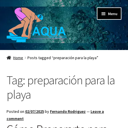
Skip
Skip
Menu
to
to
navigation
content
Expand
Aqua Revolution
child
Home
Posts tagged “preparación para la playa”
menu
Expand
Shop
child
Tag:
preparación para la
menu
Espacio Educativo
playa
Social Media
Expand
Contactanos ahora
Posted on
02/07/2025
by
Fernando Rodriguez
—
Leave a
child
comment
menu