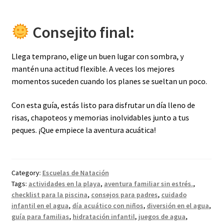
Consejito final:
Llega temprano, elige un buen lugar con sombra, y
mantén una actitud flexible. A veces los mejores
momentos suceden cuando los planes se sueltan un poco.
Con esta guía, estás listo para disfrutar un día lleno de
risas, chapoteos y memorias inolvidables junto a tus
peques. ¡Que empiece la aventura acuática!
Category:
Escuelas de Natación
Tags:
actividades en la playa
,
aventura familiar sin estrés.
,
checklist para la piscina
,
consejos para padres
,
cuidado
infantil en el agua
,
día acuático con niños
,
diversión en el agua
,
guía para familias
,
hidratación infantil
,
juegos de agua
,