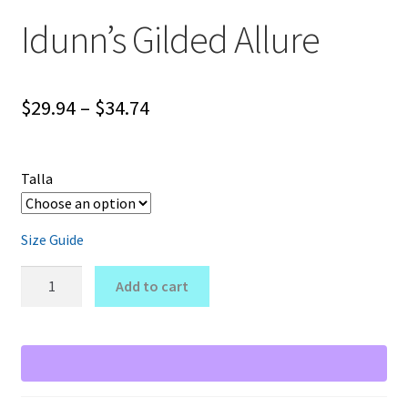
Idunn’s Gilded Allure
Price
$
29.94
–
$
34.74
range:
$29.94
Talla
through
$34.74
Size Guide
Idunn's
Add to cart
Gilded
Allure
quantity