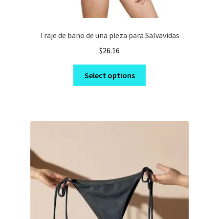
Traje de baño de una pieza para Salvavidas
$
26.16
This
Select options
product
has
multiple
variants.
The
options
may
be
chosen
on
the
product