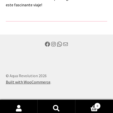
este fascinante viaje!
Facebook
Instagram
WhatsApp
Mail
© Aqua Revolution 2026
Built with WooCommerce
.
0
Search
Search