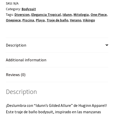
SKU:
N/A
Category:
Bodysuit
Tags:
Diversion
,
Elegancia Tropical
,
Idunn
,
Mitologia
,
One-Piece
,
Onepiece
,
Piscina
,
Playa
,
Traje de baño
,
Verano
,
Vikingo
Description
Additional information
Reviews (0)
Description
¡Deslumbra con “Idunn’s Gilded Allure” de Huginn Apparel!
Este traje de baño bodysuit, inspirado en las manzanas