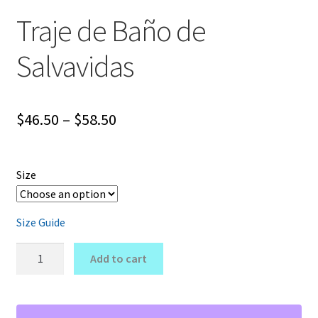
Traje de Baño de
Salvavidas
Price
$
46.50
–
$
58.50
range:
$46.50
Size
through
$58.50
Size Guide
Traje
Add to cart
de
Baño
de