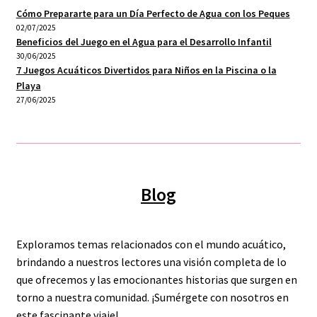
on
Cómo Prepararte para un Día Perfecto de Agua con los Peques
the
02/07/2025
product
Beneficios del Juego en el Agua para el Desarrollo Infantil
30/06/2025
page
7 Juegos Acuáticos Divertidos para Niños en la Piscina o la
Playa
27/06/2025
Blog
Exploramos temas relacionados con el mundo acuático,
brindando a nuestros lectores una visión completa de lo
que ofrecemos y las emocionantes historias que surgen en
torno a nuestra comunidad. ¡Sumérgete con nosotros en
este fascinante viaje!