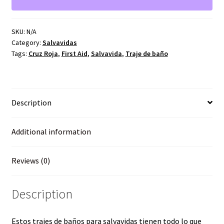
Salvavidas
quantity
SKU:
N/A
Category:
Salvavidas
Tags:
Cruz Roja
,
First Aid
,
Salvavida
,
Traje de baño
Description
Additional information
Reviews (0)
Description
Estos trajes de baños para salvavidas tienen todo lo que