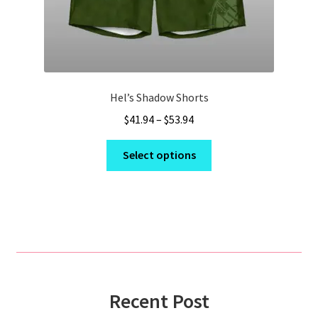
Hel’s Shadow Shorts
Price
$
41.94
–
$
53.94
range:
This
$41.94
Select options
product
through
has
$53.94
multiple
variants.
The
options
may
be
Recent Post
chosen