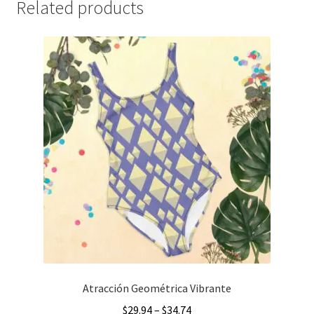
Related products
Atracción Geométrica Vibrante
Price
$
29.94
–
$
34.74