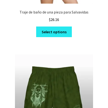
Traje de baño de una pieza para Salvavidas
$
26.16
This
Select options
product
has
multiple
variants.
The
options
may
be
chosen
on
the
product
page