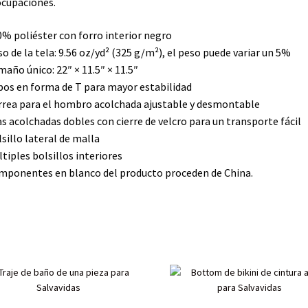
cupaciones.
0% poliéster con forro interior negro
so de la tela: 9.56 oz/yd² (325 g/m²), el peso puede variar un 5%
maño único: 22″ × 11.5″ × 11.5″
bos en forma de T para mayor estabilidad
rrea para el hombro acolchada ajustable y desmontable
as acolchadas dobles con cierre de velcro para un transporte fácil
lsillo lateral de malla
ltiples bolsillos interiores
mponentes en blanco del producto proceden de China.