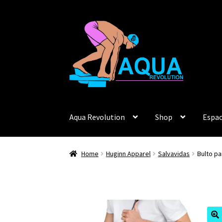
Skip
Skip
to
to
navigation
content
Aqua Revolution
Shop
Espac
Home
Huginn Apparel
Salvavidas
Bulto pa