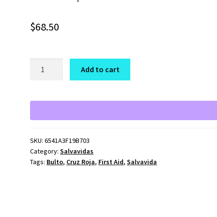
$
68.50
Bulto
Add to cart
para
Salvavidas
quantity
SKU:
6541A3F19B703
Category:
Salvavidas
Tags:
Bulto
,
Cruz Roja
,
First Aid
,
Salvavida