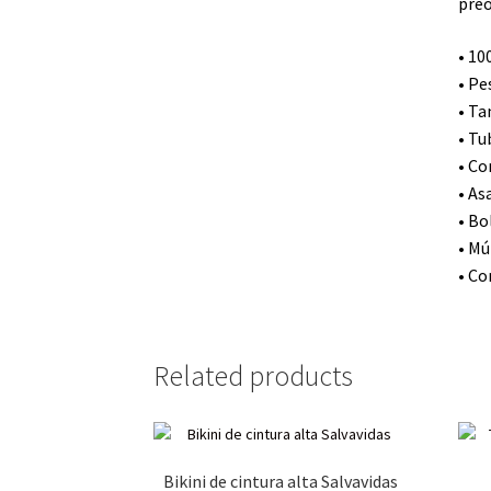
preo
• 10
• Pe
• Ta
• Tu
• Co
• As
• Bo
• Mú
• Co
Related products
Bikini de cintura alta Salvavidas