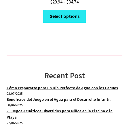
Price
$
29.94
–
$
34.74
range:
This
$29.94
Select options
product
through
has
$34.74
multiple
variants.
The
options
may
be
Recent Post
chosen
on
Cómo Prepararte para un Día Perfecto de Agua con los Peques
the
02/07/2025
product
Beneficios del Juego en el Agua para el Desarrollo Infantil
30/06/2025
page
7 Juegos Acuáticos Divertidos para Niños en la Piscina o la
Playa
27/06/2025