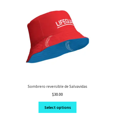
Sombrero reversible de Salvavidas
$
30.00
This
Select options
product