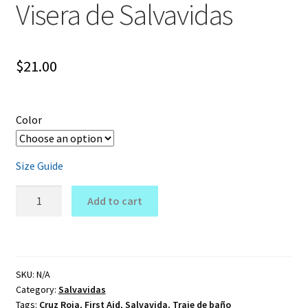
Visera de Salvavidas
$
21.00
Color
Size Guide
Visera
Add to cart
de
Salvavidas
quantity
SKU:
N/A
Category:
Salvavidas
Tags:
Cruz Roja
,
First Aid
,
Salvavida
,
Traje de baño