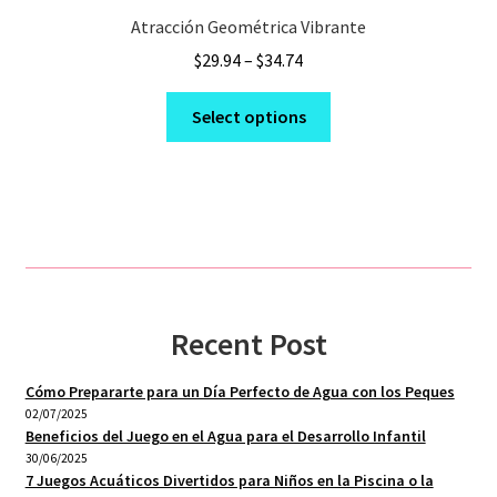
Atracción Geométrica Vibrante
Price
$
29.94
–
$
34.74
range:
This
$29.94
Select options
product
through
has
$34.74
multiple
variants.
The
options
may
be
Recent Post
chosen
on
Cómo Prepararte para un Día Perfecto de Agua con los Peques
the
02/07/2025
product
Beneficios del Juego en el Agua para el Desarrollo Infantil
30/06/2025
page
7 Juegos Acuáticos Divertidos para Niños en la Piscina o la