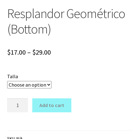
Resplandor Geométrico
(Bottom)
Price
$
17.00
–
$
29.00
range:
$17.00
Talla
through
$29.00
Resplandor
Add to cart
Geométrico
(Bottom)
quantity
SKU:
N/A