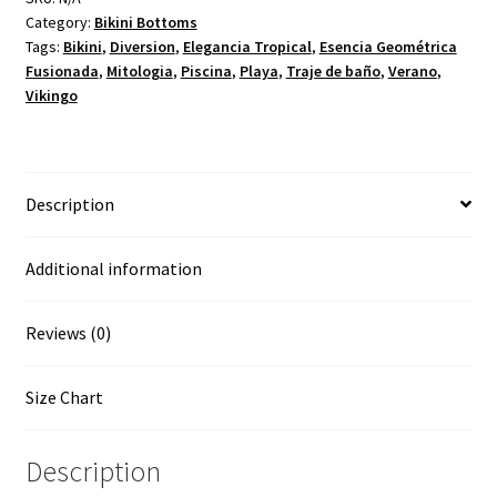
Category:
Bikini Bottoms
Tags:
Bikini
,
Diversion
,
Elegancia Tropical
,
Esencia Geométrica
Fusionada
,
Mitologia
,
Piscina
,
Playa
,
Traje de baño
,
Verano
,
Vikingo
Description
Additional information
Reviews (0)
Size Chart
Description