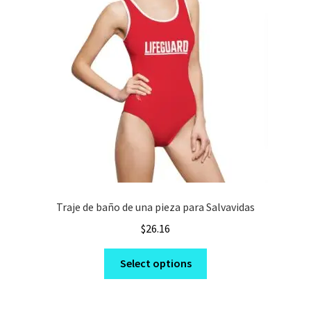
Traje de baño de una pieza para Salvavidas
$
26.16
This
Select options
product
has
multiple