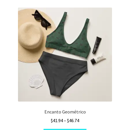
variants.
The
options
may
be
chosen
on
the
product
page
Encanto Geométrico
Price
$
41.94
–
$
46.74
range: