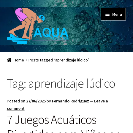
Skip
Skip
Menu
to
to
navigation
content
Expand
Aqua Revolution
child
Home
Posts tagged “aprendizaje lúdico”
menu
Expand
Shop
child
Tag:
aprendizaje lúdico
menu
Espacio Educativo
Social Media
Posted on
27/06/2025
by
Fernando Rodriguez
—
Leave a
comment
Expand
Contactanos ahora
7 Juegos Acuáticos
child
menu