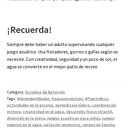
¡Recuerda!
Siempre debe haber un adulto supervisando cualquier
juego acuático. Usa flotadores, gorros o gafas según se
necesite. Con creatividad, seguridad y un poco de sol, el
agua se convierte en el mejor patio de recreo.
Category:
Escuelas de Natación
Tags:
#AprenderANadar
,
#aquarevolution
,
#PuertoRico
,
actividades en la piscina
,
aprendizaje lúdico
,
coordinación
motora
,
creatividad en el agua
,
desarrollo físico infantil
,
diversión en la playa
,
juegos acuáticos para niños
,
juegos
seguros en el agua
,
natación recreativa
,
verano en familia