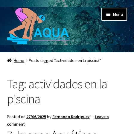
Skip
Skip
Menu
to
to
navigation
content
Expand
Aqua Revolution
child
Home
Posts tagged “actividades en la piscina”
menu
Expand
Shop
child
Tag:
actividades en la
menu
Espacio Educativo
piscina
Social Media
Expand
Contactanos ahora
Posted on
27/06/2025
by
Fernando Rodriguez
—
Leave a
child
comment
menu