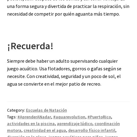
una forma segura y divertida de practicar la respiración, sin
necesidad de competir por quién aguanta más tiempo.
¡Recuerda!
Siempre debe haber un adulto supervisando cualquier
juego acuático. Usa flotadores, gorros o gafas según se
necesite. Con creatividad, seguridad y un poco de sol, el
agua se convierte en el mejor patio de recreo.
Category:
Escuelas de Natación
Tags:
#AprenderANadar
,
#aquarevolution
,
#PuertoRico
,
actividades en la piscina
,
aprendizaje lúdico
,
coordinación
motora
,
creatividad en el agua
,
desarrollo físico infantil
,
diversión en la playa
,
juegos acuáticos para niños
,
juegos