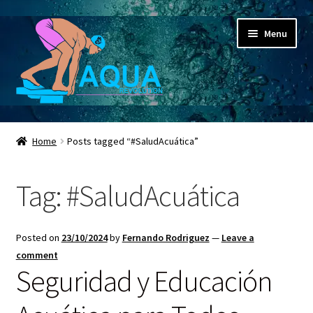
Skip
Skip
Menu
to
to
navigation
content
Expand
Aqua Revolution
child
Home
Posts tagged “#SaludAcuática”
menu
Expand
Shop
child
Tag:
#SaludAcuática
menu
Espacio Educativo
Social Media
Posted on
23/10/2024
by
Fernando Rodriguez
—
Leave a
comment
Expand
Contactanos ahora
Seguridad y Educación
child
menu