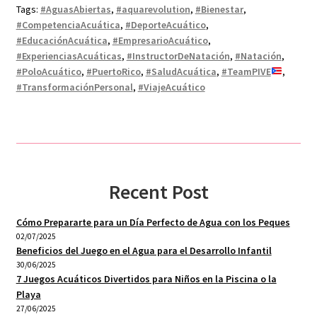
Tags:
#AguasAbiertas
,
#aquarevolution
,
#Bienestar
,
#CompetenciaAcuática
,
#DeporteAcuático
,
#EducaciónAcuática
,
#EmpresarioAcuático
,
#ExperienciasAcuáticas
,
#InstructorDeNatación
,
#Natación
,
#PoloAcuático
,
#PuertoRico
,
#SaludAcuática
,
#TeamPIVE
,
#TransformaciónPersonal
,
#ViajeAcuático
Recent Post
Cómo Prepararte para un Día Perfecto de Agua con los Peques
02/07/2025
Beneficios del Juego en el Agua para el Desarrollo Infantil
30/06/2025
7 Juegos Acuáticos Divertidos para Niños en la Piscina o la
Playa
27/06/2025