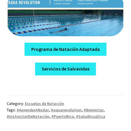
Programa de Natación Adaptada
Servicios de Salvavidas
Category:
Escuelas de Natación
Tags:
#AprenderANadar
,
#aquarevolution
,
#Bienestar
,
#InstructorDeNatación
,
#PuertoRico
,
#SaludAcuática