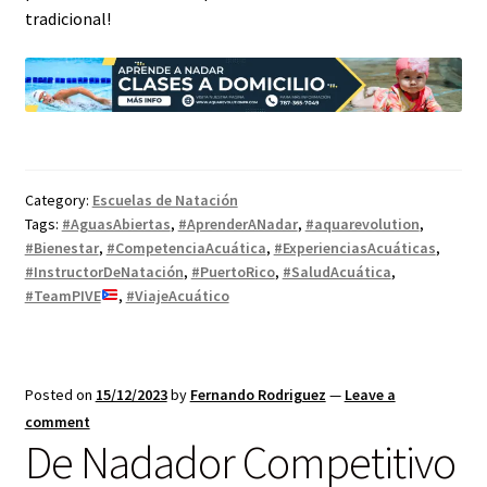
tradicional!
Category:
Escuelas de Natación
Tags:
#AguasAbiertas
,
#AprenderANadar
,
#aquarevolution
,
#Bienestar
,
#CompetenciaAcuática
,
#ExperienciasAcuáticas
,
#InstructorDeNatación
,
#PuertoRico
,
#SaludAcuática
,
#TeamPIVE
,
#ViajeAcuático
Posted on
15/12/2023
by
Fernando Rodriguez
—
Leave a
comment
De Nadador Competitivo