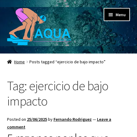
Skip
Skip
Menu
to
to
navigation
content
Expand
Aqua Revolution
child
Home
Posts tagged “ejercicio de bajo impacto”
menu
Expand
Shop
child
Tag:
ejercicio de bajo
menu
Espacio Educativo
impacto
Social Media
Expand
Contactanos ahora
Posted on
25/06/2025
by
Fernando Rodriguez
—
Leave a
child
comment
menu