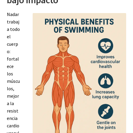
Nadar
trabaj
a todo
el
cuerp
o:
fortal
ece
los
múscu
los,
mejor
a la
resist
encia
cardio
vascul