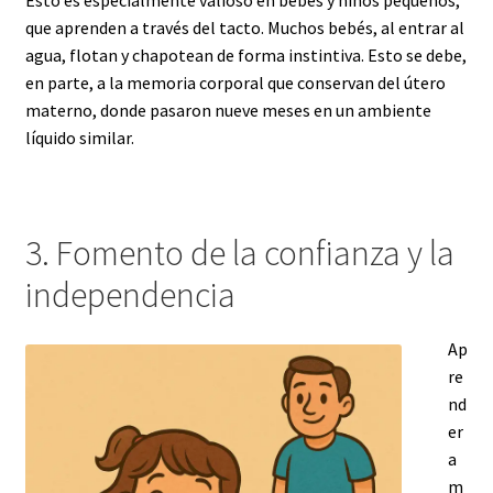
Esto es especialmente valioso en bebés y niños pequeños,
que aprenden a través del tacto. Muchos bebés, al entrar al
agua, flotan y chapotean de forma instintiva. Esto se debe,
en parte, a la memoria corporal que conservan del útero
materno, donde pasaron nueve meses en un ambiente
líquido similar.
3. Fomento de la confianza y la
independencia
Ap
re
nd
er
a
m