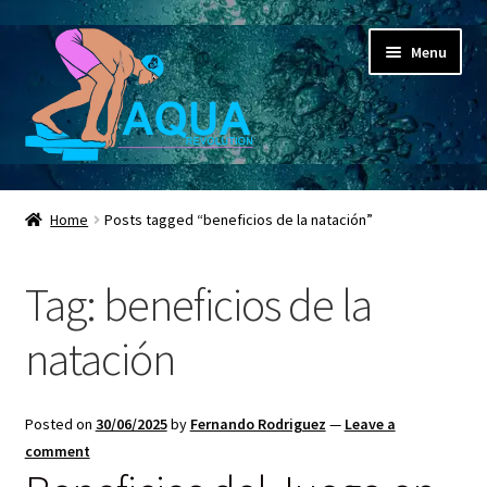
Skip
Skip
Menu
to
to
navigation
content
Expand
Aqua Revolution
child
Home
Posts tagged “beneficios de la natación”
menu
Expand
Shop
child
Tag:
beneficios de la
menu
Espacio Educativo
natación
Social Media
Expand
Contactanos ahora
Posted on
30/06/2025
by
Fernando Rodriguez
—
Leave a
child
comment
menu