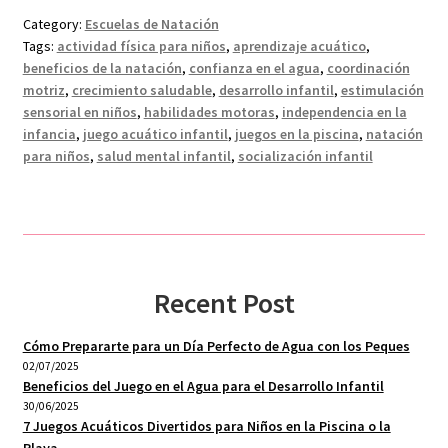
Category:
Escuelas de Natación
Tags:
actividad física para niños
,
aprendizaje acuático
,
beneficios de la natación
,
confianza en el agua
,
coordinación
motriz
,
crecimiento saludable
,
desarrollo infantil
,
estimulación
sensorial en niños
,
habilidades motoras
,
independencia en la
infancia
,
juego acuático infantil
,
juegos en la piscina
,
natación
para niños
,
salud mental infantil
,
socialización infantil
Recent Post
Cómo Prepararte para un Día Perfecto de Agua con los Peques
02/07/2025
Beneficios del Juego en el Agua para el Desarrollo Infantil
30/06/2025
7 Juegos Acuáticos Divertidos para Niños en la Piscina o la